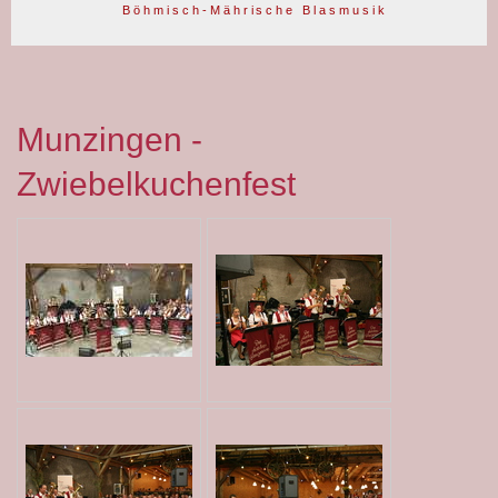
B ö h m i s c h - M ä h r i s c h e B l a s m u s i k
Munzingen -
Zwiebelkuchenfest