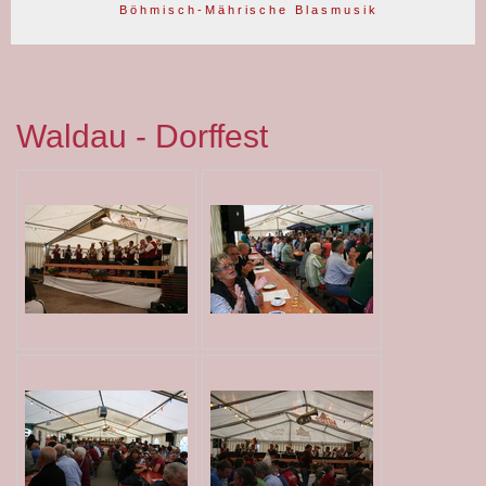
B ö h m i s c h - M ä h r i s c h e B l a s m u s i k
Waldau - Dorffest