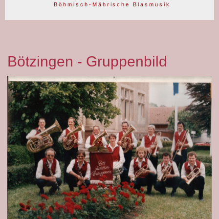
B ö h m i s c h - M ä h r i s c h e B l a s m u s i k
Bötzingen - Gruppenbild