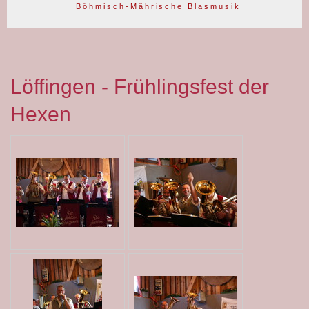
B ö h m i s c h - M ä h r i s c h e B l a s m u s i k
Löffingen - Frühlingsfest der
Hexen