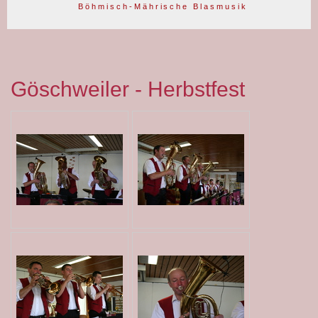
B ö h m i s c h - M ä h r i s c h e B l a s m u s i k
Göschweiler - Herbstfest