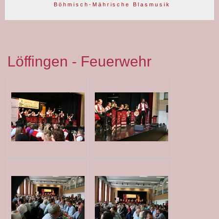
B ö h m i s c h - M ä h r i s c h e B l a s m u s i k
Löffingen - Feuerwehr